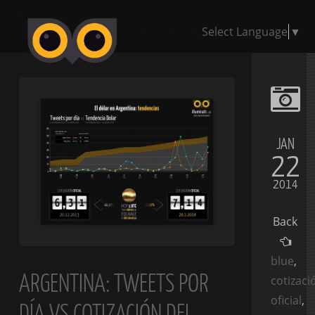
Select Language
▼
JAN
22
2014
Back
blue
,
ARGENTINA: TWEETS POR
cotizaci
oficial
,
DÍA VS COTIZACIÓN DEL