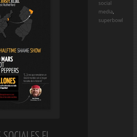
social
media
,
superbowl
 SOCIALES EL