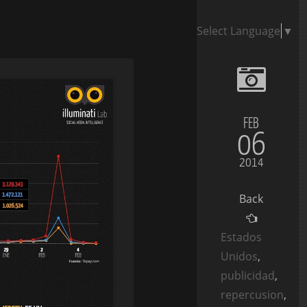
Select Language
▼
FEB
06
2014
Back
Estados
Unidos
,
publicidad
,
repercusion
,