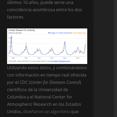
últimos 10 años, puede verse una
coincidencia asombrosa entre los dos
factores.
Utilizando estos datos, y combinándolos
con información en tiempo real ofrecida
por el CDC (
Center for Diseases Control
)
científicos de la Universidad de
Columbia y el National Center for
Atmospheric Research en los Estados
Unidos,
diseñaron un algoritmo
que