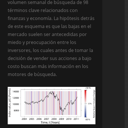
volumen semanal de búsqueda de 98
términos clave relacionados con
finanzas y economía. La hipótesis detrás
de este esquema es que las bajas en el
mercado suelen ser antecedidas por
miedo y preocupación entre los
inversores, los cuales antes de tomar la
decisión de vender sus acciones a bajo
costo buscan más información en los
motores de búsqueda.