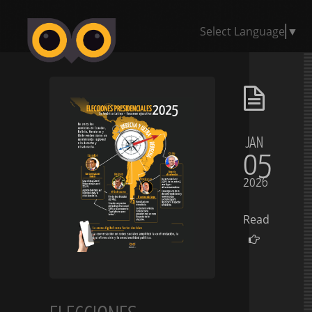
Select Language
▼
JAN
05
2026
Read