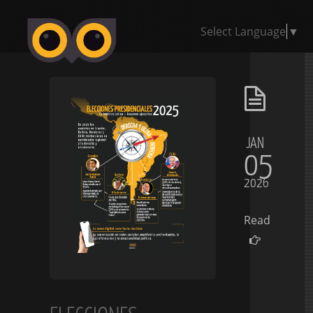
Select Language
▼
JAN
05
2026
Read