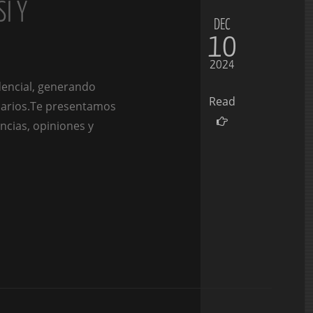
I Y
DEC
10
2024
dencial, generando
Read
suarios.Te presentamos
ncias, opiniones y