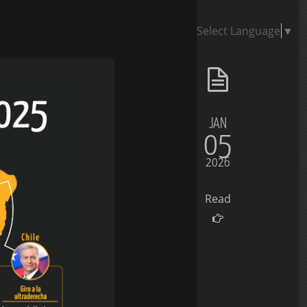
Select Language
▼
JAN
05
2026
Read