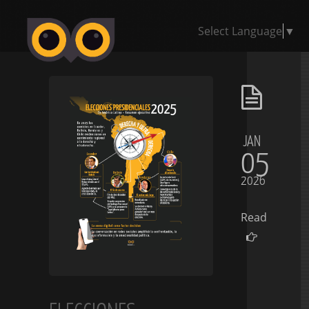
Select Language
▼
JAN
05
2026
Read