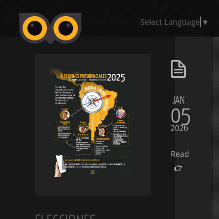
Select Language
▼
JAN
05
2026
Read