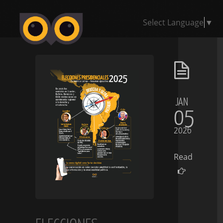
Select Language
▼
JAN
05
2026
Read