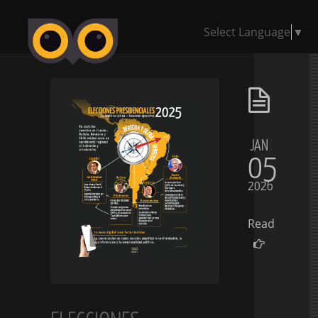
Select Language
▼
JAN
05
2026
Read