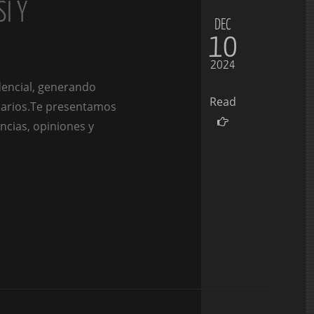
I Y
DEC
10
2024
dencial, generando
Read
suarios.Te presentamos
ncias, opiniones y