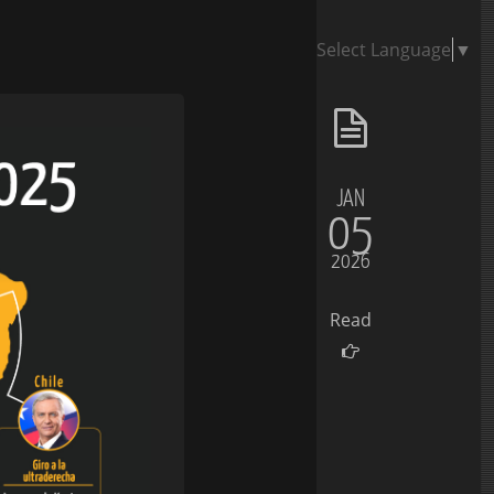
Select Language
▼
JAN
05
2026
Read