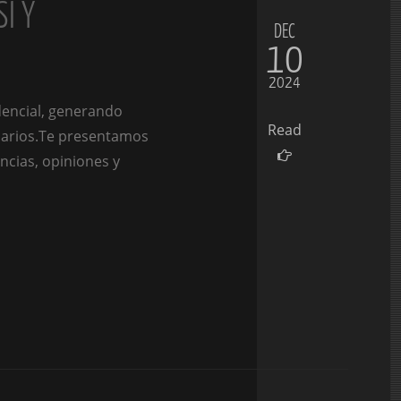
I Y
DEC
10
2024
dencial, generando
Read
suarios.Te presentamos
ncias, opiniones y