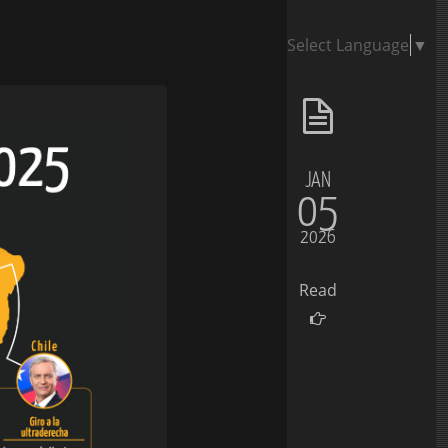
Select Language
▼
JAN
05
2026
Read