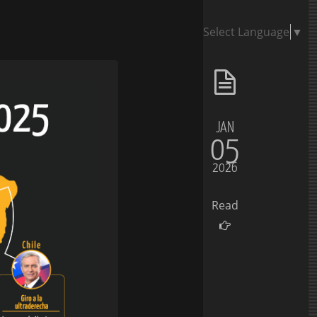
Select Language
▼
JAN
05
2026
Read