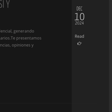
I Y
DEC
10
2024
dencial, generando
Read
suarios.Te presentamos
ncias, opiniones y