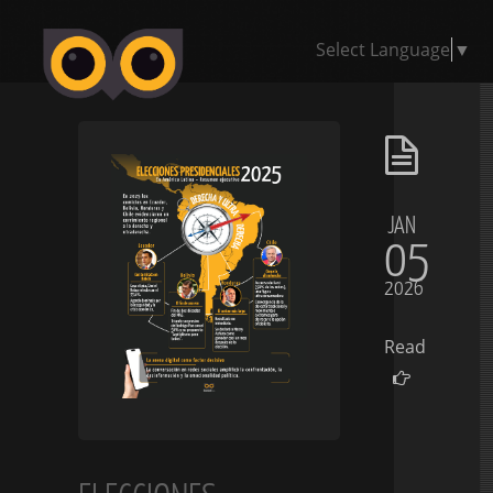
Select Language
▼
JAN
05
2026
Read